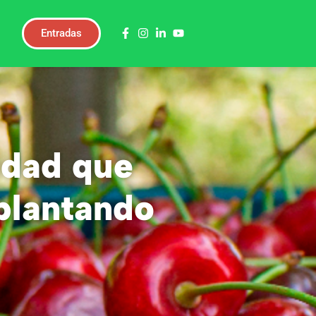
Entradas
edad que
 plantando