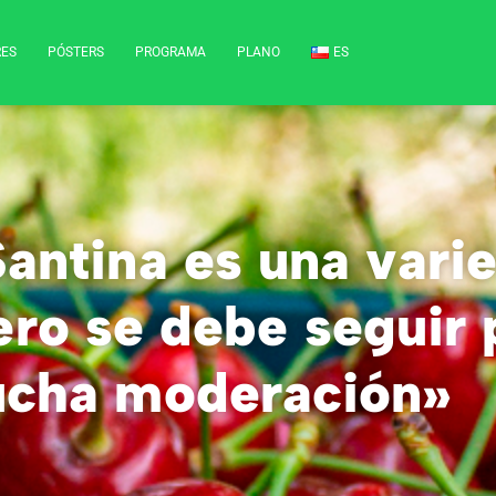
RES
PÓSTERS
PROGRAMA
PLANO
ES
Santina es una vari
ero se debe seguir
cha moderación»